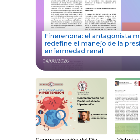
Finerenona: el antagonista min
redefine el manejo de la presión
enfermedad renal
04/08/2026
Conmemoración del Día
¿Victorias