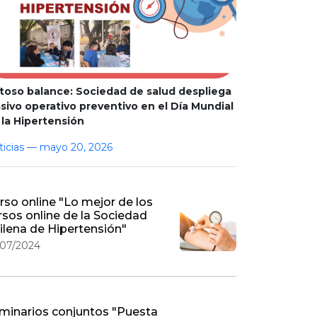
itoso balance: Sociedad de salud despliega
ertensión, inflamación y aterosclerosis: hac
sivo operativo preventivo en el Día Mundial
ión integrada del riesgo cardiovascular.
 la Hipertensión
/2026
ticias — mayo 20, 2026
rso online "Lo mejor de los
rsos online de la Sociedad
ilena de Hipertensión"
/07/2024
minarios conjuntos "Puesta