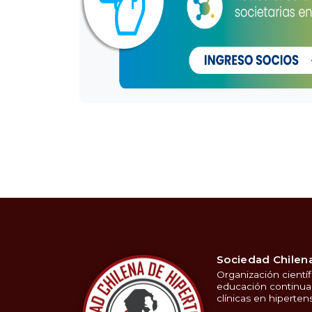
Sociedad Chilena
Organización científ
educación continua 
clínicas en hipertens