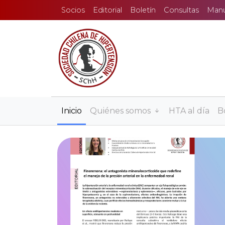
Socios
Editorial
Boletín
Consultas
Manua
Inicio
Quiénes somos
HTA al día
B