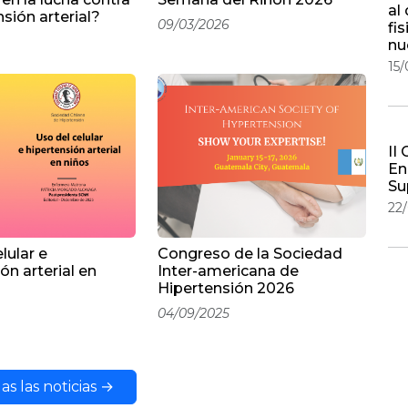
al
nsión arterial?
09/03/2026
fi
nu
15
II
En
Su
22
lular e
Congreso de la Sociedad
ón arterial en
Inter-americana de
Hipertensión 2026
04/09/2025
as las noticias →