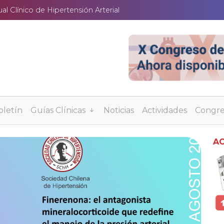
l Clínico de Hipertensión Arterial
oletín
Guías Clínicas
Noticias
Actividades
Congr
AC